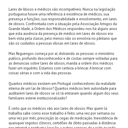
Lares de Idosos e médicos são incompatíveis. Nunca na legislação
portuguesa houve uma referência à existência de médicos, sua
presença e funções, sua responsabilidade e envolvimento, em lares
de idosos. Confrontada com a situação pela Associação Amigos da
Grande Idade, a Ordem dos Médicos respondeu-nos há alguns anos
que esta ausência da presença de médico em lares de idosos era
bem vista pela classe, pelo menos não os envolvia no pântano que
são os cuidados a pessoas idosas em lares de idosos.
Mas Reguengos começa por aí, distraindo as pessoas: o ministério
publico, profundo desconhecedor e de costas sempre voltadas para
as denuncias sobre lares de idosos, manda a ordem dos médicos
fazer um inquérito. Estamos com certeza a brincar. A brincar com
coisas sérias e com a vida das pessoas.
Quantos médicos existem em Portugal conhecedores da realidade
interna de um lar de Idosos? Quantos médicos tem autoridade para
auditarem lares de idosos se só lá entraram quando algum dos seus
familiares esteve institucionalizado?
É certo que os médicos vão aos lares de idosos. Mas quem lá
trabalha sabe como esse trabalho é feito: uma vez por semana ou
uma vez por mês, prescrição às cegas de medicação. Inexistência de
quaisquer registos clínicos, certidões de óbito passadas à distância
por internet e nenhuma ligação a outros serviços de saúde quando