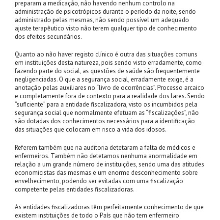
preparam a medicação, não havendo nenhum controlo na
administração de psicotrópicos durante o período da noite, sendo
administrado pelas mesmas, não sendo possível um adequado
ajuste terapêutico visto não terem qualquer tipo de conhecimento
dos efeitos secundários.
Quanto ao não haver registo clínico é outra das situações comuns
em instituições desta natureza, pois sendo visto erradamente, como
fazendo parte do social, as questões de saúde são frequentemente
negligenciadas. O que a segurança social, erradamente exige, é a
anotação pelas auxiliares no “livro de ocorrências”. Processo arcaico
e completamente fora de contexto para a realidade dos lares. Sendo
“suficiente” para a entidade fiscalizadora, visto os incumbidos pela
segurança social que normalmente efetuam as “fiscalizações”, não
são dotadas dos conhecimentos necessários para a identificação
das situações que colocam em risco a vida dos idosos.
Referem também que na auditoria detetaram a falta de médicos e
enfermeiros. Também não detetamos nenhuma anormalidade em
relação a um grande número de instituições, sendo uma das atitudes
economicistas das mesmas e um enorme desconhecimento sobre
envelhecimento, podendo ser evitadas com uma fiscalização
competente pelas entidades fiscalizadoras.
As entidades fiscalizadoras têm perfeitamente conhecimento de que
existem instituições de todo o País que não tem enfermeiro