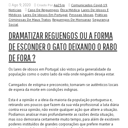
Ago 9, 2020
,
Criado
Por
Aa25rp
Comunicados Covid-19
,
,
Notícias
Caso De Reguengos
Ética Médica
Lares De Idosos E
,
,
,
Médicos
Lares De Idosos Em Portugal
Pessoas Idosas
Práticas
,
,
Criminosas De Maus Tratos
Reguengos De Monsaraz
Segurança
Social
DRAMATIZAR REGUENGOS OU A FORMA
DE ESCONDER O GATO DEIXANDO O RABO
DE FORA ?
Os lares de idosos em Portugal são vistos pela generalidade da
população como o outro lado da vida onde ninguém deseja estar.
Carregados de estigma e preconceito, tornaram-se autênticos locais
de espera da morte em condições indignas.
Esta é a opinião e a ideia da maioria da população portuguesa e,
retirando uns poucos que fazem da sua vida profissional a luta diária
contra essa opinião, não existe qualquer ação que altere a situação.
Podíamos analisar mais profundamente as razões desta situação,
mas isso demoraria certamente muito tempo, para além de existirem
poderes instituídos de grandes corporações que prefere manter a