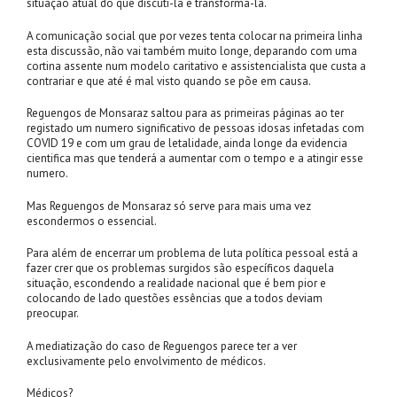
situação atual do que discuti-la e transformá-la.
A comunicação social que por vezes tenta colocar na primeira linha
esta discussão, não vai também muito longe, deparando com uma
cortina assente num modelo caritativo e assistencialista que custa a
contrariar e que até é mal visto quando se põe em causa.
Reguengos de Monsaraz saltou para as primeiras páginas ao ter
registado um numero significativo de pessoas idosas infetadas com
COVID 19 e com um grau de letalidade, ainda longe da evidencia
cientifica mas que tenderá a aumentar com o tempo e a atingir esse
numero.
Mas Reguengos de Monsaraz só serve para mais uma vez
escondermos o essencial.
Para além de encerrar um problema de luta política pessoal está a
fazer crer que os problemas surgidos são específicos daquela
situação, escondendo a realidade nacional que é bem pior e
colocando de lado questões essências que a todos deviam
preocupar.
A mediatização do caso de Reguengos parece ter a ver
exclusivamente pelo envolvimento de médicos.
Médicos?