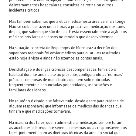
de internamentos hospitalares, consultas de rotina ou outros
incidentes críticos.
Mas também sabemos que a ética médica nesta área vai mais longe.
Não se coíbe de fazer umas horas a prescrever medicação nos lares
ilegais, que sabem que são ilegais. É esta essencialmente a ação dos
médicos nos lares de idosos no modelo que desenvolvemos.
Na situação concreta de Reguengos de Monsaraz a decisão dos
superiores regionais foi enviar médicos para o lar… os resultados
estão hoje à vista e ainda não fizemos as contas finais.
Desidratação e doenças crónicas descompensadas, tem sido o
habitual durante anos e até ao presente, configurando as “normais”
práticas criminosas de maus tratos que tem sido noticiadas
frequentemente e denunciadas por entidades, associações e
familiares dos idosos.
No relatório é citado que faltava tudo, desde gente para cuidar e de
alguém responsável que informasse os médicos das doenças que
tinham e que medicações tomavam.
Na maioria dos lares, quem administra a medicação sempre foram
as auxiliares e é frequente serem as mesmas ou as responsáveis dos
lares, juntamente com as diretoras técnicas da área do social que