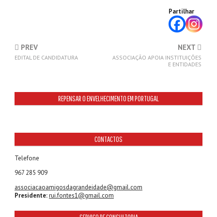
Partilhar
PREV
NEXT
EDITAL DE CANDIDATURA
ASSOCIAÇÃO APOIA INSTITUIÇÕES
E ENTIDADES
REPENSAR O ENVELHECIMENTO EM PORTUGAL
CONTACTOS
Telefone
967 285 909
associacaoamigosdagrandeidade@gmail.com
Presidente:
rui.fontes1@gmail.com
SERVIÇO DE CONSULTORIA