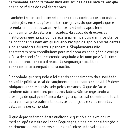
permanente, sendo também uma das lacunas da lei arcaica, em que
define os rácios dos colaboradores.
Também temos conhecimento de médicos contratados por outras
instituições em situações muito mais graves do que aquela que é
referida, em que recusaram visitar os residentes após terem
conhecimento de estarem infetados. Há casos de direções de
instituições que nunca compareceram, nem participaram nos planos
de contingência nem em qualquer outro tipo de apoio aos residentes
e colaboradores durante a pandemia. Simplesmente não
apareceram nem contribuíram para melhorar as condições e corrigir
a falta de condições. Incorrendo seguindo a lei num possível crime
de abandono. Tendo a diretora da segurança social tido
conhecimento atempado da situação.
É abordado que segundo a lei e após conhecimento da autoridade
de saúde pública local do surgimento de um surto de covid-19, deve
obrigatoriamente ser visitado pelos mesmos. O que de facto
também não aconteceu por outros lados. Não se registando a
presença de qualquer técnico da segurança social ou entidade local
para verificar pessoalmente quais as condições e se as medidas
estavam a ser cumpridas.
O que depreendemos desta auditoria, é que só a palavra de um
médico, após a visita ao lar de Reguengos, é tida em consideração e
detrimento de enfermeiros e demais técnicos, não valorizando