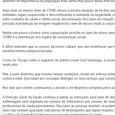
aumento de dependência da população mais velha. Mas pouco durou este dis
Hoje, mais ou menos livres de COVID, temos a mesma situação de há dois anos
entidades legais, esquecendo e desconhecendo a realidade da ilegalidade, ne
entre cuidados de saúde e oferta social, discriminação dos lares em relaç
pessoal, manutenção da imagem negativa dos lares de idosos muito à custa 
Mudou um pouco a forma como a população escolhe os lares de idosos, tendo
COVID e a intervenção dos órgãos de comunicação social.
É difícil entender que os nossos decisores saibam que vão envelhecer, que
envelhecimento institucionalizado.
Como no “Ensaio sobre a cegueira” do prémio novel José Saramago, a socied
muito alto.
Mas é justo dizermos que mesmo nestas condições, existe um esforço extraord
contra a maré. Que lutam por conseguir distinguir os seus serviços, que con
Nos dias que correm continuamos a assistir a um desprezo completo pelos lar
A Direcção Geral da Saude continua a liderar as instruções para lares de 
enfermagem está legislada em número de enfermeiros por número de reside
profissionais de saúde permanentes. Nos lares as pessoas doentes só podem
lares não existem quaisquer indicadores de desempenho que digam respeito a
e a Direcção Geral de Saúde colocou-se como orientadora dos lares.