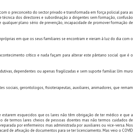
com o preconceito do sector privado e transformada em força policial para as
de técnica dos directores e subordinação a dirigentes sem formação, confusão
de qualquer plano sério de prevenção, incapacidade de promover formação de
róprias em que os seus familiares se encontram e vieram à luz do dia com o
contecimento crítico e nada façam para alterar este pântano social que é o
utivas, dependentes ou apenas fragilizadas e sem suporte familiar. Um muro
es sociais, gerontologos, fisioterapeutas, auxiliares, animadores, que remam
ce estarem esquecidos que os lares não têm obrigação de ter médico e que a
ção de termos lares cheios de pessoas doentes mas não termos cuidados de
eparada por enfermeiros mas administrada por auxiliares ou vice-versa. Nos
acard de afixação de documentos para se ter licenciamento. Mas veio o COVID