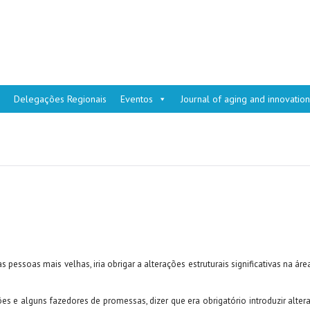
Delegações Regionais
Eventos
Journal of aging and innovation
s pessoas mais velhas, iria obrigar a alterações estruturais significativas na
es e alguns fazedores de promessas, dizer que era obrigatório introduzir alt