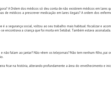
 agora? A Ordem dos médicos só deu conta de não existirem médicos em lares
as de médicos a prescrever medicação em lares ilegais? A ordem dos enferm
e é a segurança social, voltou ao seu trabalho mais habitual: fiscalizar e acom
mo se encontrava a criança que foi morta em Setúbal. Também estava assinala
lia e não falam ao jantar? Não vêem os telejornais? Não tem nenhum filho, pai 
ão.
ira ficar na história, alterando profundamente a área do envelhecimento e i