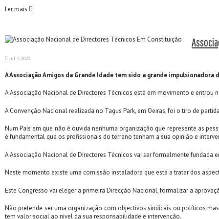
Ler mais
Associa
Jul 7, 2022
A Associação Amigos da Grande Idade tem sido a grande impulsionadora da
A Associação Nacional de Directores Técnicos está em movimento e entrou num
A Convenção Nacional realizada no Tagus Park, em Oeiras, foi o tiro de par
Num País em que não é ouvida nenhuma organização que represente as pessoas 
é fundamental que os profissionais do terreno tenham a sua opinião e interv
A Associação Nacional de Directores Técnicos vai ser formalmente fundada
Neste momento existe uma comissão instaladora que está a tratar dos aspectos
Este Congresso vai eleger a primeira Direcção Nacional, formalizar a aprovaçã
Não pretende ser uma organização com objectivos sindicais ou políticos mas 
tem valor social ao nivel da sua responsabilidade e intervenção.