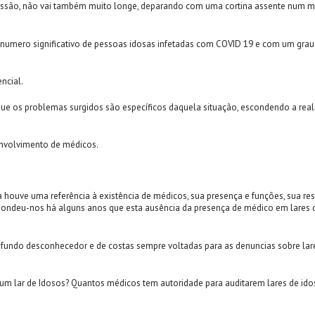
ussão, não vai também muito longe, deparando com uma cortina assente num model
numero significativo de pessoas idosas infetadas com COVID 19 e com um grau d
ncial.
r que os problemas surgidos são específicos daquela situação, escondendo a re
envolvimento de médicos.
 houve uma referência à existência de médicos, sua presença e funções, sua r
ondeu-nos há alguns anos que esta ausência da presença de médico em lares d
profundo desconhecedor e de costas sempre voltadas para as denuncias sobre l
m lar de Idosos? Quantos médicos tem autoridade para auditarem lares de ido