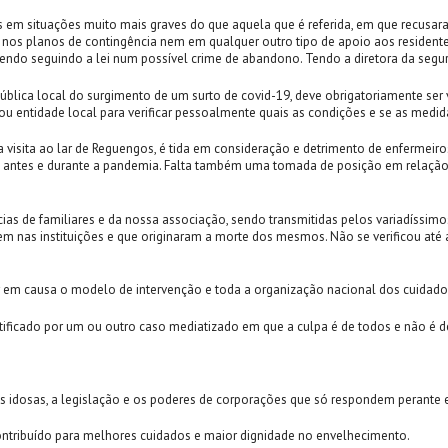
m situações muito mais graves do que aquela que é referida, em que recusaram
m nos planos de contingência nem em qualquer outro tipo de apoio aos reside
orrendo seguindo a lei num possível crime de abandono. Tendo a diretora da se
blica local do surgimento de um surto de covid-19, deve obrigatoriamente se
ou entidade local para verificar pessoalmente quais as condições e se as medi
 visita ao lar de Reguengos, é tida em consideração e detrimento de enfermeiro
no antes e durante a pandemia. Falta também uma tomada de posição em relação
úncias de familiares e da nossa associação, sendo transmitidas pelos variadís
m nas instituições e que originaram a morte dos mesmos. Não se verificou até
 em causa o modelo de intervenção e toda a organização nacional dos cuidados
tificado por um ou outro caso mediatizado em que a culpa é de todos e não é 
 idosas, a legislação e os poderes de corporações que só respondem perante e
contribuído para melhores cuidados e maior dignidade no envelhecimento.