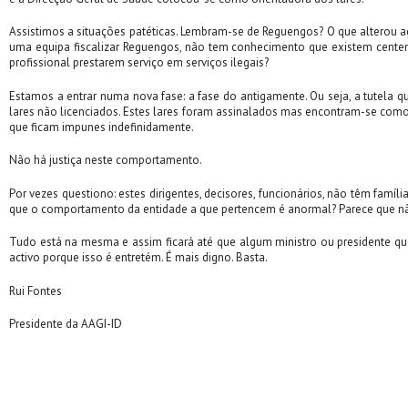
Assistimos a situações patéticas. Lembram-se de Reguengos? O que alterou
uma equipa fiscalizar Reguengos, não tem conhecimento que existem centen
profissional prestarem serviço em serviços ilegais?
Estamos a entrar numa nova fase: a fase do antigamente. Ou seja, a tutela qu
lares não licenciados. Estes lares foram assinalados mas encontram-se co
que ficam impunes indefinidamente.
Não há justiça neste comportamento.
Por vezes questiono: estes dirigentes, decisores, funcionários, não têm famí
que o comportamento da entidade a que pertencem é anormal? Parece que n
Tudo está na mesma e assim ficará até que algum ministro ou presidente que
activo porque isso é entretém. É mais digno. Basta.
Rui Fontes
Presidente da AAGI-ID