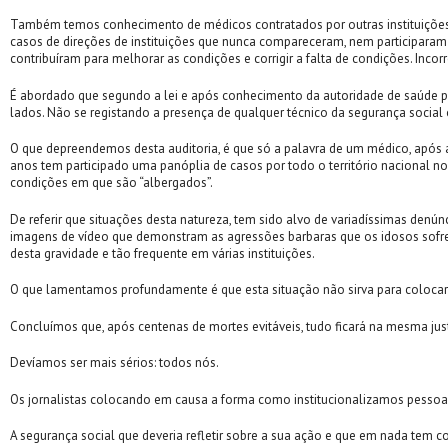
Também temos conhecimento de médicos contratados por outras instituições e
casos de direções de instituições que nunca compareceram, nem participara
contribuíram para melhorar as condições e corrigir a falta de condições. Inc
É abordado que segundo a lei e após conhecimento da autoridade de saúde pú
lados. Não se registando a presença de qualquer técnico da segurança social 
O que depreendemos desta auditoria, é que só a palavra de um médico, após a
anos tem participado uma panóplia de casos por todo o território nacional 
condições em que são “albergados”.
De referir que situações desta natureza, tem sido alvo de variadíssimas den
imagens de vídeo que demonstram as agressões barbaras que os idosos sofre
desta gravidade e tão frequente em várias instituições.
O que lamentamos profundamente é que esta situação não sirva para colocar
Concluímos que, após centenas de mortes evitáveis, tudo ficará na mesma jus
Devíamos ser mais sérios: todos nós.
Os jornalistas colocando em causa a forma como institucionalizamos pessoas
A segurança social que deveria refletir sobre a sua ação e que em nada tem 