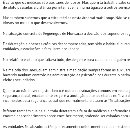
É certo que os médicos vão aos lares de idosos. Mas quem lá trabalha sabe co
de óbito passadas à distância por internet e nenhuma ligação a outros serviço
Mas também sabemos que a ética médica nesta área vai mais longe. Não se coí
idosos no modelo que desenvolvemos.
Na situação concreta de Reguengos de Monsaraz a decisão dos superiores regio
Desidratação e doenças crónicas descompensadas, tem sido o habitual durante
entidades, associações e familiares dos idosos.
No relatório é citado que faltava tudo, desde gente para cuidar e de algu
Na maioria dos lares, quem administra a medicação sempre foram as auxiliar
havendo nenhum controlo na administração de psicotrópicos durante o perío
efeitos secundários.
Quanto ao não haver registo clínico é outra das situações comuns em institu
segurança social, erradamente exige, é a anotação pelas auxiliares no “livro d
incumbidos pela segurança social que normalmente efetuam as “fiscalizações
Referem também que na auditoria detetaram a falta de médicos e enfermei
enorme desconhecimento sobre envelhecimento, podendo ser evitadas com um
As entidades fiscalizadoras têm perfeitamente conhecimento de que existem 