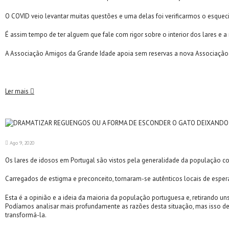
O COVID veio levantar muitas questões e uma delas foi verificarmos o esquec
É assim tempo de ter alguem que fale com rigor sobre o interior dos lares e a 
A Associação Amigos da Grande Idade apoia sem reservas a nova Associação 
Ler mais
Ago 9, 2020
Os lares de idosos em Portugal são vistos pela generalidade da população c
Carregados de estigma e preconceito, tornaram-se autênticos locais de espe
Esta é a opinião e a ideia da maioria da população portuguesa e, retirando uns
Podíamos analisar mais profundamente as razões desta situação, mas isso dem
transformá-la.