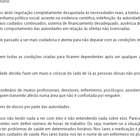
curso.
 atrás: legislação completamente desajustada às necessidades reais, a tutela 
nhuma política social assente na evidencia cientifica, indefinição da autorida
ão aos cuidados continuados, sistema de financiamento desadequado, ausência 
do comportamento das autoridades em relação às ofertas não licenciadas.
 passado a ser mais cuidadosa e atenta para não deparar com as condições imp
 tem todas as condições criadas para ficarem dependentes após um qualquer a
ade decidiu fazer um muro e colocar do lado de lá as pessoas idosas não prod
inário de muitos profissionais, directores, enfermeiros, psicólogos, assistent
seguem transmitir afecto numa área que não é confortada por ninguém.
es de idosos por parte das autoridades.
idosos não tendo nada a ver com eles e não entendendo nada sobre eles. Pare
ntes sem definir número de horas de trabalho. Ou seja, mantem-se a situa
 ter problemas de saúde em determinados horários. Nos lares a medicação é pr
os cuidados de saúde. Nos lares basta-nos ter o nome de um enfermeiro no pl