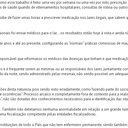
mo esse trabalho é feito: uma vez por semana ou uma vez por mês, prescrição às
s de saúde quando de internamentos hospitalares, consultas de rotina ou outros 
be de fazer umas horas a prescrever medicação nos lares ilegais, que sabem q
nais foi enviar médicos para o lar… os resultados estão hoje à vista e ainda nã
 anos e até ao presente, configurando as “normais” práticas criminosas de ma
ém responsável que informasse os médicos das doenças que tinham e que medica
es e é frequente serem as mesmas ou as responsáveis dos lares, juntamente com
do da noite, sendo administrado pelas mesmas, não sendo possível um adequado
ições desta natureza, pois sendo visto erradamente, como fazendo parte do soci
e ocorrências”. Processo arcaico e completamente fora de contexto para a realida
”, não são dotadas dos conhecimentos necessários para a identificação das sit
ros. Também não detetamos nenhuma anormalidade em relação a um grande núme
a fiscalização competente pelas entidades fiscalizadoras.
instituições de todo o País que não tem enfermeiro permanente, sendo também u