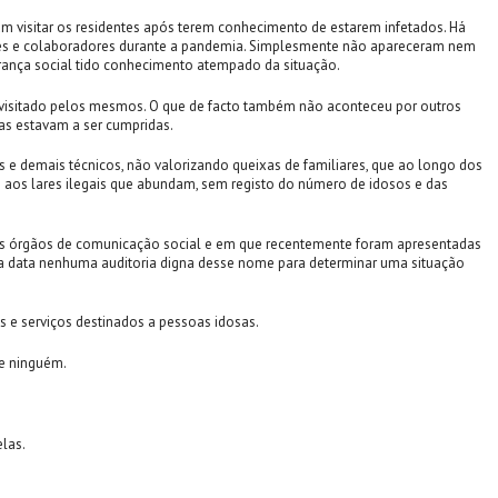
 visitar os residentes após terem conhecimento de estarem infetados. Há
ntes e colaboradores durante a pandemia. Simplesmente não apareceram nem
gurança social tido conhecimento atempado da situação.
r visitado pelos mesmos. O que de facto também não aconteceu por outros
das estavam a ser cumpridas.
s e demais técnicos, não valorizando queixas de familiares, que ao longo dos
 aos lares ilegais que abundam, sem registo do número de idosos e das
simos órgãos de comunicação social e em que recentemente foram apresentadas
 a data nenhuma auditoria digna desse nome para determinar uma situação
 e serviços destinados a pessoas idosas.
de ninguém.
las.