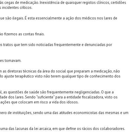
 cegas de medicação. Inexistência de quaisquer registos clínicos, certidões
incidentes críticos.
ue são ilegais. É esta essencialmente a ação dos médicos nos lares de
o fizemos as contas finais.
us tratos que tem sido noticiadas frequentemente e denunciadas por
ções tomavam.
 as diretoras técnicas da área do social que preparam a medicação, não
 ajuste terapêutico visto não terem qualquer tipo de conhecimento dos
al, as questões de saúde são frequentemente negligenciadas. O que a
de dos lares. Sendo “suficiente” para a entidade fiscalizadora, visto os
uações que colocam em risco a vida dos idosos.
ro de instituições, sendo uma das atitudes economicistas das mesmas e um
ma das lacunas da lei arcaica, em que define os rácios dos colaboradores.