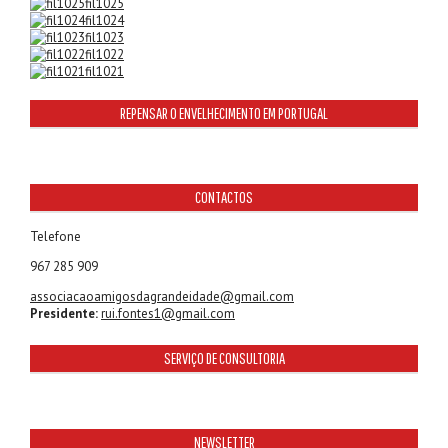
fil1025
fil1024
fil1023
fil1022
fil1021
REPENSAR O ENVELHECIMENTO EM PORTUGAL
CONTACTOS
Telefone
967 285 909
associacaoamigosdagrandeidade@gmail.com
Presidente:
rui.fontes1@gmail.com
SERVIÇO DE CONSULTORIA
NEWSLETTER