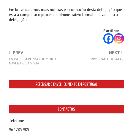
Em breve daremos mais noticias e informação desta delegação que
está a completar o processo administrativo formal que validará a
delegação.
Partilhar
PREV
NEXT
IDOSOS EM PERIGO DE MORTE –
PROGRAMA DESATAR
NAVEGA-SE À VISTA
REPENSAR O ENVELHECIMENTO EM PORTUGAL
CONTACTOS
Telefone
967 285 909