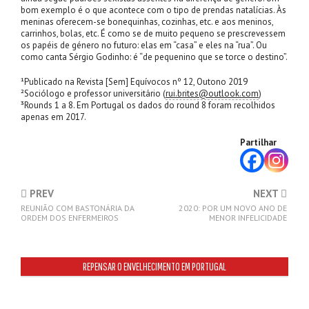
bom exemplo é o que acontece com o tipo de prendas natalícias. Às
meninas oferecem-se bonequinhas, cozinhas, etc. e aos meninos,
carrinhos, bolas, etc. É como se de muito pequeno se prescrevessem
os papéis de género no futuro: elas em “casa” e eles na “rua”. Ou
como canta Sérgio Godinho: é “de pequenino que se torce o destino”.
¹Publicado na Revista [Sem] Equívocos nº 12, Outono 2019
²Sociólogo e professor universitário (
rui.brites@outlook.com
)
³Rounds 1 a 8. Em Portugal os dados do round 8 foram recolhidos
apenas em 2017.
Partilhar
PREV
NEXT
REUNIÃO COM BASTONÁRIA DA
2020: POR UM NOVO ANO DE
ORDEM DOS ENFERMEIROS
MENOR INFELICIDADE
REPENSAR O ENVELHECIMENTO EM PORTUGAL