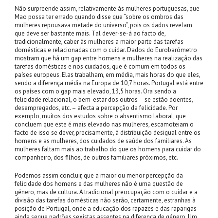
Não surpreende assim, relativamente às mulheres portuguesas, que
Mao possa ter errado quando disse que “sobre os ombros das
mulheres repousava metade do universo”, pois os dados revelam
que deve ser bastante mais. Tal dever-se-á ao facto de,
tradicionalmente, caber às mulheres a maior parte das tarefas
domésticas e relacionadas com o cuidar. Dados do Eurobarómetro
mostram que há um gap entre homens e mulheres na realização das
tarefas domésticas e nos cuidados, que é comum em todos os
países europeus. Elas trabalham, em média, mais horas do que eles,
sendo a diferença média na Europa de 10,7 horas. Portugal está entre
os países com o gap mais elevado, 13,5 horas. Ora sendo a
felicidade relacional, o bem-estar dos outros – se estão doentes,
desempregados, etc. – afecta a percepção da felicidade. Por
exemplo, muitos dos estudos sobre o absentismo laboral, que
concluem que este é mais elevado nas mulheres, escamoteiam o
facto de isso se dever, precisamente, à distribuição desigual entre os
homens e as mulheres, dos cuidados de saúde dos familiares. As
mulheres faltam mais ao trabalho do que os homens para cuidar do
companheiro, dos filhos, de outros familiares próximos, etc.
Podemos assim concluir, que a maior ou menor percepção da
felicidade dos homens e das mulheres não é uma questão de
género, mas de cultura. A tradicional preocupação com o cuidar e a
divisão das tarefas domésticas não serão, certamente, estranhas à
posição de Portugal, onde a educação dos rapazes e das raparigas
ainda segue padrões sexistas assentes na diferença de género. Um