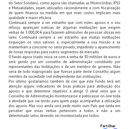
do Setor Solidário, como agora são chamadas as Misericórdias, IPSS
e Mutualidades, sejam utilizados racionalmente e com fiscalização
de quem financia na medida em que mais custos implicam mais
qualidade e maior eficácia.
Continuará sempre a ser estranho que com estes apoios e o seu
reforço apareçam notícias de algumas instituições que exigem
verbas de 5.000,00 € para fazerem admissões de pessoas idosas em
lares. Continuará sempre a ser estranho que muitas instituições
esqueçam os seus valores e, especialmente a sua missão e se
mantenham a concorrer no setor privado, impedindo o aparecimento
de novas respostas para outros segmentos de mercado.
O fundo agora criado inicia-se com a verba de 30 milhões de euros e
será gerido por um conselho de administração constituído por
representantes das Instituições e de um membro do governo. Não
seria de todo inapropriado que fizesse parte deste Conselho algum
membro da sociedade civil independente das instituições.
Por último gostaríamos também de crer que este Fundo terá em
atenção alguns indicadores de boas práticas para atribuição dos
apoios e que determine objetivos a atingir. O ideal seria que o
Conselho de Administração monitorizasse e publicasse on-line toda
a atividade que vai tendo para quem paga acompanhar a utilização
dos apoios. Mas isso ainda será pedir muito num País que tarda em
perceber que estas verbas pertencem a todos e não a um
determinado setor, devendo ser monitorizada por todos.
Partilhar