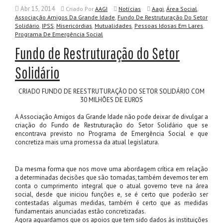
Abr 15, 2014
,
,
Criado
Por
AAGI
Notícias
Aagi
Área Social
,
Associação Amigos Da Grande Idade
Fundo De Restruturação Do Setor
,
,
,
,
,
Solidário
IPSS
Misericórdias
Mutualidades
Pessoas Idosas Em Lares
Programa De Emergência Social
Fundo de Restruturação do Setor
Solidário
CRIADO FUNDO DE REESTRUTURAÇÃO DO SETOR SOLIDÁRIO COM
30 MILHÕES DE EUROS
A Associação Amigos da Grande Idade não pode deixar de divulgar a
criação do Fundo de Restruturação do Setor Solidário que se
encontrava previsto no Programa de Emergência Social e que
concretiza mais uma promessa da atual legislatura.
Da mesma forma que nos move uma abordagem crítica em relação
a determinadas decisões que são tomadas, também devemos ter em
conta o cumprimento integral que o atual governo teve na área
social, desde que iniciou funções e, se é certo que poderão ser
contestadas algumas medidas, também é certo que as medidas
fundamentais anunciadas estão concretizadas.
Agora aguardamos que os apoios que tem sido dados às instituições