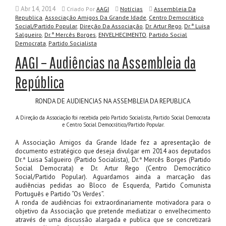
Abr 14, 2014
Criado
Por
AAGI
Notícias
Assembleia Da
,
,
Republica
Associação Amigos Da Grande Idade
Centro Democrático
,
,
,
Social/Partido Popular
Direção Da Associação
Dr. Artur Rego
Dr.ª Luisa
,
,
,
Salgueiro
Dr.ª Mercês Borges
ENVELHECIMENTO
Partido Social
,
Democrata
Partido Socialista
AAGI – Audiências na Assembleia da
República
RONDA DE AUDIENCIAS NA ASSEMBLEIA DA REPUBLICA
A Direção da Associação foi recebida pelo Partido Socialista, Partido Social Democrata
e Centro Social Democrático/Partido Popular.
A Associação Amigos da Grande Idade fez a apresentação de
documento estratégico que deseja divulgar em 2014 aos deputados
Dr.ª Luisa Salgueiro (Partido Socialista), Dr.ª Mercês Borges (Partido
Social Democrata) e Dr. Artur Rego (Centro Democrático
Social/Partido Popular). Aguardamos ainda a marcação das
audiências pedidas ao Bloco de Esquerda, Partido Comunista
Português e Partido “Os Verdes”.
A ronda de audiências foi extraordinariamente motivadora para o
objetivo da Associação que pretende mediatizar o envelhecimento
através de uma discussão alargada e publica que se concretizará