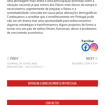
uma abordagem mais direta e uma preocupação profunda sobre a
situação nacional já que somos dos Países mais idosos da europa e
necessitamos urgentemente de preparar o futuro e a
sustentabilidade colocada em causa pelas alterações demográficas.
Continuamos a acreditar que o envelhecimento em Portugal pode
não ser um drama mas uma oportunidade para redirecionarmos
algumas estratégias e transformarmos alguns projectos de forma a
tornar-nos um país de velhos felizes, funcionais, ativos e produtores
de crescimento económico.
Partilhar
PREV
NEXT
JOURNAL OF AGING AND
REUNIÃO COM A TSF
INNOVATION – UM SUCESSO !
REPENSAR O ENVELHECIMENTO EM PORTUGAL
CONTACTOS