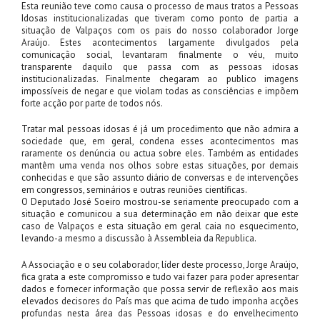
Esta reunião teve como causa o processo de maus tratos a Pessoas
Idosas institucionalizadas que tiveram como ponto de partia a
situação de Valpaços com os pais do nosso colaborador Jorge
Araújo. Estes acontecimentos largamente divulgados pela
comunicação social, levantaram finalmente o véu, muito
transparente daquilo que passa com as pessoas idosas
institucionalizadas. Finalmente chegaram ao publico imagens
impossíveis de negar e que violam todas as consciências e impõem
forte acção por parte de todos nós.
Tratar mal pessoas idosas é já um procedimento que não admira a
sociedade que, em geral, condena esses acontecimentos mas
raramente os denúncia ou actua sobre eles. Também as entidades
mantêm uma venda nos olhos sobre estas situações, por demais
conhecidas e que são assunto diário de conversas e de intervenções
em congressos, seminários e outras reuniões científicas.
O Deputado José Soeiro mostrou-se seriamente preocupado com a
situação e comunicou a sua determinação em não deixar que este
caso de Valpaços e esta situação em geral caia no esquecimento,
levando-a mesmo a discussão à Assembleia da Republica.
A Associação e o seu colaborador, líder deste processo, Jorge Araújo,
fica grata a este compromisso e tudo vai fazer para poder apresentar
dados e fornecer informação que possa servir de reflexão aos mais
elevados decisores do País mas que acima de tudo imponha acções
profundas nesta área das Pessoas idosas e do envelhecimento