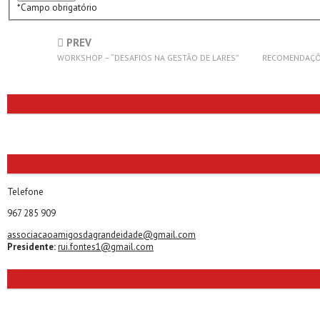
*
Campo obrigatório
PREV
WORKSHOP – “DESAFIOS NA GESTÃO DE LARES”
RECOMENDAÇÕE
Telefone
967 285 909
associacaoamigosdagrandeidade@gmail.com
Presidente:
rui.fontes1@gmail.com