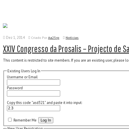
Dez 1, 2014
Criado
Por
Aa25rp
Notícias
XXIV Congresso da Prosalis – Projecto de S
This content is restricted to site members. If you are an existing user, please 
Existing Users Log In
Username or Email
Password
Copy this code "
asd321
" and paste it into input:
Remember Me
New User Registration