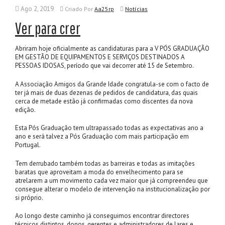
Ago 2, 2019
Criado
Por
Aa25rp
Notícias
Ver para crer
Abriram hoje oficialmente as candidaturas para a V PÓS GRADUAÇÃO
EM GESTÃO DE EQUIPAMENTOS E SERVIÇOS DESTINADOS A
PESSOAS IDOSAS, período que vai decorrer até 15 de Setembro.
A Associação Amigos da Grande Idade congratula-se com o facto de
ter já mais de duas dezenas de pedidos de candidatura, das quais
cerca de metade estão já confirmadas como discentes da nova
edição.
Esta Pós Graduação tem ultrapassado todas as expectativas ano a
ano e será talvez a Pós Graduação com mais participação em
Portugal.
Tem derrubado também todas as barreiras e todas as imitações
baratas que aproveitam a moda do envelhecimento para se
atrelarem a um movimento cada vez maior que já compreendeu que
consegue alterar o modelo de intervenção na institucionalização por
si próprio.
Ao longo deste caminho já conseguimos encontrar directores
técnicos distintos, donos, gerentes e administradores de lares e