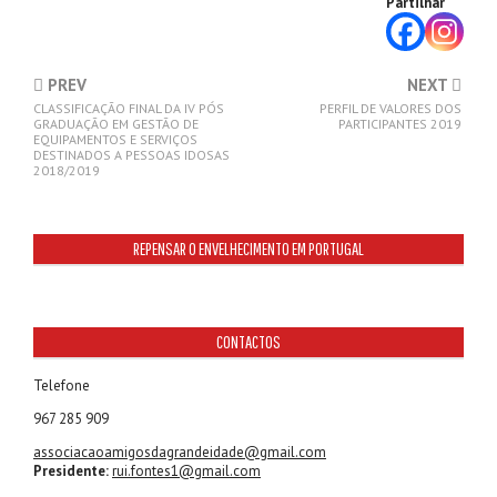
Partilhar
PREV
NEXT
CLASSIFICAÇÃO FINAL DA IV PÓS
PERFIL DE VALORES DOS
GRADUAÇÃO EM GESTÃO DE
PARTICIPANTES 2019
EQUIPAMENTOS E SERVIÇOS
DESTINADOS A PESSOAS IDOSAS
2018/2019
REPENSAR O ENVELHECIMENTO EM PORTUGAL
CONTACTOS
Telefone
967 285 909
associacaoamigosdagrandeidade@gmail.com
Presidente:
rui.fontes1@gmail.com