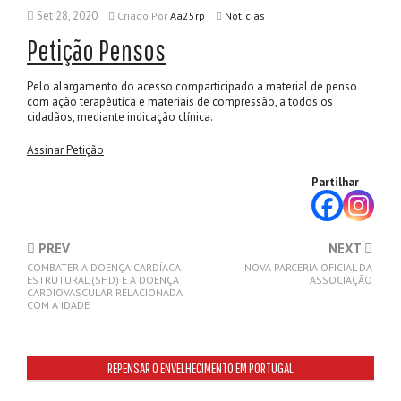
Set 28, 2020
Criado
Por
Aa25rp
Notícias
Petição Pensos
Pelo alargamento do acesso comparticipado a material de penso
com ação terapêutica e materiais de compressão, a todos os
cidadãos, mediante indicação clínica.
Assinar Petição
Partilhar
PREV
NEXT
COMBATER A DOENÇA CARDÍACA
NOVA PARCERIA OFICIAL DA
ESTRUTURAL (SHD) E A DOENÇA
ASSOCIAÇÃO
CARDIOVASCULAR RELACIONADA
COM A IDADE
REPENSAR O ENVELHECIMENTO EM PORTUGAL