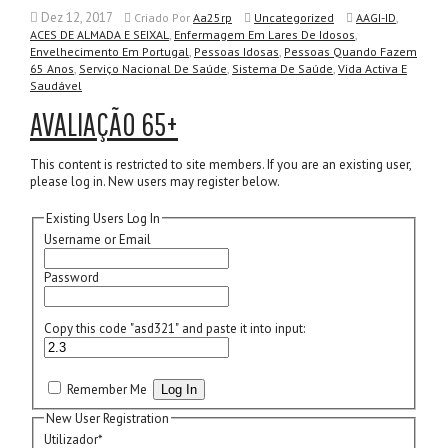
Dez 12, 2017
,
Criado
Por
Aa25rp
Uncategorized
AAGI-ID
,
,
ACES DE ALMADA E SEIXAL
Enfermagem Em Lares De Idosos
,
,
Envelhecimento Em Portugal
Pessoas Idosas
Pessoas Quando Fazem
,
,
,
65 Anos
Serviço Nacional De Saúde
Sistema De Saúde
Vida Activa E
Saudável
AVALIAÇÃO 65+
This content is restricted to site members. If you are an existing user,
please log in. New users may register below.
Existing Users Log In
Username or Email
Password
Copy this code "
asd321
" and paste it into input:
Remember Me
New User Registration
Utilizador
*