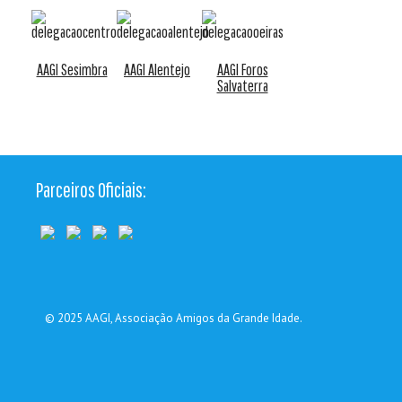
AAGI Sesimbra
AAGI Alentejo
AAGI Foros
Salvaterra
Parceiros Oficiais:
© 2025
AAGI
, Associação Amigos da Grande Idade.