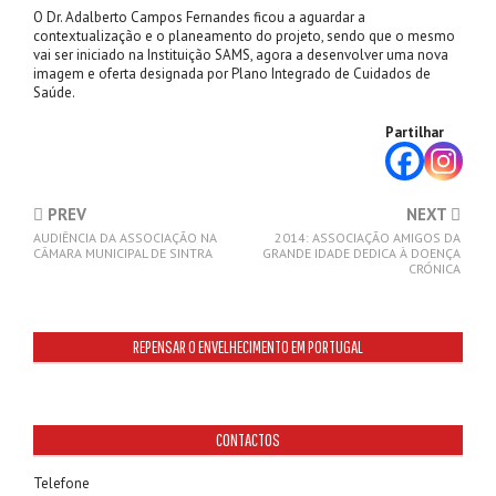
O Dr. Adalberto Campos Fernandes ficou a aguardar a
contextualização e o planeamento do projeto, sendo que o mesmo
vai ser iniciado na Instituição SAMS, agora a desenvolver uma nova
imagem e oferta designada por Plano Integrado de Cuidados de
Saúde.
Partilhar
PREV
NEXT
AUDIÊNCIA DA ASSOCIAÇÃO NA
2014: ASSOCIAÇÃO AMIGOS DA
CÂMARA MUNICIPAL DE SINTRA
GRANDE IDADE DEDICA À DOENÇA
CRÓNICA
REPENSAR O ENVELHECIMENTO EM PORTUGAL
CONTACTOS
Telefone