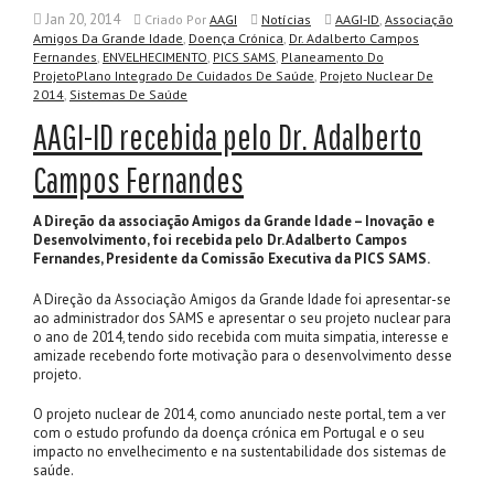
Jan 20, 2014
,
Criado
Por
AAGI
Notícias
AAGI-ID
Associação
,
,
Amigos Da Grande Idade
Doença Crónica
Dr. Adalberto Campos
,
,
,
Fernandes
ENVELHECIMENTO
PICS SAMS
Planeamento Do
,
ProjetoPlano Integrado De Cuidados De Saúde
Projeto Nuclear De
,
2014
Sistemas De Saúde
AAGI-ID recebida pelo Dr. Adalberto
Campos Fernandes
A Direção da associação Amigos da Grande Idade – Inovação e
Desenvolvimento, foi recebida pelo Dr. Adalberto Campos
Fernandes, Presidente da Comissão Executiva da PICS SAMS.
A Direção da Associação Amigos da Grande Idade foi apresentar-se
ao administrador dos SAMS e apresentar o seu projeto nuclear para
o ano de 2014, tendo sido recebida com muita simpatia, interesse e
amizade recebendo forte motivação para o desenvolvimento desse
projeto.
O projeto nuclear de 2014, como anunciado neste portal, tem a ver
com o estudo profundo da doença crónica em Portugal e o seu
impacto no envelhecimento e na sustentabilidade dos sistemas de
saúde.