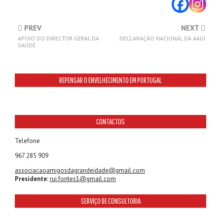
PREV
NEXT
APOIO DO DIRECTOR GERAL DA
DECLARAÇÃO NACIONAL DA AAGI
SAÚDE
REPENSAR O ENVELHECIMENTO EM PORTUGAL
CONTACTOS
Telefone
967 285 909
associacaoamigosdagrandeidade@gmail.com
Presidente:
rui.fontes1@gmail.com
SERVIÇO DE CONSULTORIA