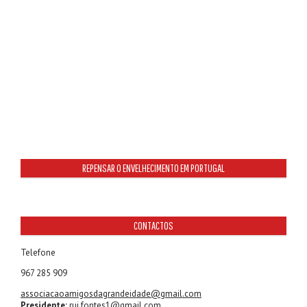
REPENSAR O ENVELHECIMENTO EM PORTUGAL
CONTACTOS
Telefone
967 285 909
associacaoamigosdagrandeidade@gmail.com
Presidente:
rui.fontes1@gmail.com