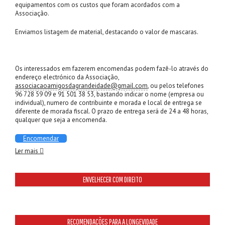
equipamentos com os custos que foram acordados com a
Associação.
Enviamos listagem de material, destacando o valor de mascaras.
Os interessados em fazerem encomendas podem fazê-lo através do
endereço electrónico da Associação,
associacaoamigosdagrandeidade@gmail.com
, ou pelos telefones
96 728 59 09 e 91 501 38 53, bastando indicar o nome (empresa ou
individual), numero de contribuinte e morada e local de entrega se
diferente de morada fiscal. O prazo de entrega será de 24 a 48 horas,
qualquer que seja a encomenda.
Encomendar
Ler mais
ENVELHECER COM DIREITO
RECOMENDAÇÕES PARA A LONGEVIDADE