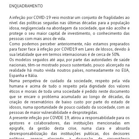
ENQUADRAMENTO
A infeção por COVID-19 veio mostrar um conjunto de fragilidades ao
nível das políticas seguidas nas últimas décadas para a população
idosa, negligenciada na abordagem da sociedade, que não acolhe e
protege o seu maior capital de investimento, o conhecimento das
pessoas com mais anos de vida.
Como podemos perceber anteriormente, não estamos preparados
para fazer face à infeção por COVID19 em Lares de Idosos, devido à
sua letalidade que em termos internacionais é de cerca de 50%.
Os modelos seguidos até aqui, por parte das autoridades de saúde
nacionais, têm-se mostrado pouco sustentado, pouco alicerçado na
realidade há muito vivida noutros países, nomeadamente no EUA,
Espanha e Itália.
Numa perspetiva de cuidado da sociedade, respeito pela vida
humana e acima de tudo o respeito pela dignidade dos valores
éticos e morais de toda uma sociedade é pedido neste documento
que se encare o problema acumulado ao longo de décadas, da
criação de reservatórios de baixo custo por parte do estado de
idosos, numa oportunidade de pouco cuidado da sociedade, com as
pessoas de maior vulnerabilidade e desprotegidas.
A presente infeção por COVIDE 19, atirou a responsabilidade para os
gestores e colaboradores, das instituições mencionadas em
epigrafe, da gestão desta crise, numa clara e absurda
desresponsabilização das instituições publicas, dos decisores
políticos, apenas elevando a discussão de circunstância