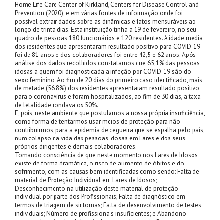
Home Life Care Center of Kirkland, Centers for Disease Control and
Prevention (2020), e em várias fontes de informação onde foi
possível extrair dados sobre as dinâmicas e fatos mensuráveis ao
longo de trinta dias. Esta instituição tinha a 19 de fevereiro, no seu
quadro de pessoas 180 funcionários e 120 residentes. A idade média
dos residentes que apresentaram resultado positivo para COVID-19
foi de 81 anos e dos colaboradores foi entre 42,5 e 62 anos. Após
análise dos dados recolhidos constatamos que 65,1% das pessoas
idosas a quem foi diagnosticada a infeção por COVID-19 são do
sexo feminino. Ao fim de 20 dias do primeiro caso identificado, mais
de metade (56,8%) dos residentes apresentaram resultado positivo
para o coronavírus e foram hospitalizados, ao fim de 30 dias, a taxa
de letalidade rondava os 50%.
É, pois, neste ambiente que postulamos a nossa própria insuficiência,
como forma de tentarmos usar meios de proteção para não
contribuirmos, para a epidemia de cegueira que se espalha pelo país,
num colapso na vida das pessoas idosas em Lares e dos seus
próprios dirigentes e demais colaboradores.
Tomando consciência de que neste momento nos Lares de Idosos
existe de forma dramática, o risco de aumento de óbitos e do
sofrimento, com as causas bem identificadas como sendo: Falta de
material de Proteção Individual em Lares de Idosos;
Desconhecimento na utilização deste material de proteção
individual por parte dos Profissionais; Falta de diagnóstico em
termos de triagem de sintomas; Falta de desenvolvimento de testes
individuais; Número de profissionais insuficientes; e Abandono