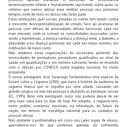
temerosamente infame e humanamente reprovável, sobre quais os
critérios que vamos utilizar para ventilar pessoas nos próximos
tempos, onde de resto os idosos não farão parte.
Estas instituições, quer sociais, privadas ou outras têm lutado contra
a crescente desresponsabilização do estado, face ao acumular de
pessoas com difíceis de autocuidado, difíceis funcionais cada vez
mais elevado, onde se somam as comorbidades associadas como
sendo a hipertensão, a doença cardíaca, a doença renal, a diabetes, a
obesidade e/ou doença pulmonar, em cada vez maior número, em
instituições de baixo custo.
Não dotámos estas organizações do necessário aumento das
necessidades de prestadores, prestadores qualificados ao nível da
saúde, em qualificações e em número suficiente, tendo-se revertido
com a infeção por COVID19, numa tragédia nacional, há muito
propalada.
O nosso prestigiado José Saramago fundamentou uma espécie de
Ensaio sobre a Cegueira (1995), que narra a história da epidemia da
cegueira branca que se espalha por uma cidade, causando um
grande colapso na vida das pessoas e abalando as estruturas sociais
(EC, 1995). Reler este prestigiado Autor não poderia deixar de ser
uma mais valia para os dias de hoje. No entanto, a cegueira tem,
neste pedido, contornos nacionais, na refundação do futuro da
nação, em termos de estratégia nacional para os cuidados às
pessoas idosas.
Não obstante à problemática em curso nos Lares legais de idosos,
apercebemo-nos do que podemos apelidar, do sofrimento