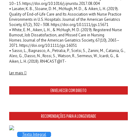
10–15. https://doi.org/10.1016/j.ijnurstu.2017.08.004
• Lasater, K. B., Sloane, D. M., McHugh, M. D., & Aiken, L. H. (2019).
Quality of End‐of‐Life Care and Its Association with Nurse Practice
Environments in U.S. Hospitals. Journal of the American Geriatrics
Society, 67(2), 302–308. https://doi.org/10.1111/jgs.15671
• White, E. M., Aiken, L. H., & McHugh, M. D. (2019). Registered Nurse
Burnout, Job Dissatisfaction, and Missed Care in Nursing
Homes. Journal of the American Geriatrics Society, 67(10), 2065–
2071. https://doi.org/10.1111/jgs.16051
• Sasso, L., Bagnasco, A., Petralia, P., Scelsi, S., Zanini, M., Catania, G.,
Aleo, G., Dasso, N., Rossi, S., Watson, R., Sermeus, W., Icardi, G., &
Aiken, L. H. (2018). RN4CAST@IT‐
Ler mais
ENVELHECER COM DIREITO
RECOMENDAÇÕES PARA A LONGEVIDADE
Texto Integral