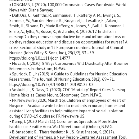
• LONGMAN, J. (2020). 100,000 Coronavirus Cases Worldwide. World
News with Diane Sawyer,
• Dall’Ora, C., Griffiths, P., Emmanuel, T., Rafferty, A. M., Ewings, S.,
Sermeus, W., Van den Heede, K., Bruyneel, L., Lesaffre, E., Aiken, L.,
Smith, H., Sloane, D., Marie Rafferty, A., Jones, S., Ball, J., Kinnunen, J.,
Ensio, A., Jylhä, V., Busse, R., & Zander, B. (2020). 12‐hr shifts in
nursing: Do they remove unproductive time and information loss or
do they reduce education and discussion opportunities for nurses? A
cross‐sectional study in 12 European countries. Journal of Clinical
Nursing (John Wiley & Sons, Inc.), 29(1/2), 53–59.
https://doi.org/10.1111/jocn.14977
• Novack, J. (2020). 8 Ways Coronavirus Will Drastically Alter Boomer
Retirements. Forbes.Com, N.PAG.
• Spurlock, D., Jr. (2019). A Guide to Guidelines for Nursing Education
Researchers. The Journal Of Nursing Education, 58(2), 69–71.
https://doi.org/10.3928/01484834-20190122-02
• Voskuhl, J., & Bass, D. (2020). CDC “Mortality” Report Cites Nursing
Home Risks as Cases Mount. Bloomberg.Com, N.PAG.
• PR Newswire. (2020, March 16). Children of employees of Heart of
Hospice – Acadiana write letters to residents in nursing homes and
assisted living facilities to help mitigate impact of social isolation
during COVID-19 outbreak. PR Newswire US.
• Kamp, J. (2020, March 11). Coronavirus Spreads to More Elder
Facilities in Seattle Area. Wall Street Journal (Online), N.PAG.
• Björnsdóttir, K., Thêrarinsdêttir, K., & Kristjánsson, K. (2017).
Development of Hermes, a New Person-Centered Assessment Tool