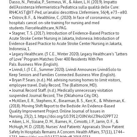
Dasso, N., Petralia, P., Sermeus, W., & Aiken, L. H. (2019). Impatto
dell’Assistenza Infermieristica Pediatrica sulla qualità delle Cure:
RN4CAST@IT-Ped, un’analisi descrittiva. L’Infermiere, 56(4), e73–e80.
• Ostrov, B. F., & Healthline, C. (2020). In face of coronavirus, many
hospitals cancel on-site training for nursing and med
students. FierceHealthcare, N.PAG.
• Stagner, T. S. (2017). Introduction of Evidence-Based Practice to
Acute Stroke Center Nursing in Jakarta, Indonesia. Introduction of
Evidence-Based Practice to Acute Stroke Center Nursing in Jakarta,
Indonesia, 1.
• Legacy Healthcare. (3 C.E., Winter 2020). Legacy Healthcare’s “Letters
of Love” Program Matches Over 400 Residents With Pen
Pals. Business Wire (English).
• Livindi, I. (3 C.E., Summer 2020). Livindi Announces LivindiSolo to
Keep Seniors and Families Connected. Business Wire (English).
• Bryan P. Sears. (n.d.). Md. advising nursing homes to limit visitors,
employee travel. Daily Record, The (Baltimore, MD).
• Journal Record Staff. (n.d.). Medically unnecessary visitation
suspended. Journal Record, The (Oklahoma City, OK).
• McAllen, E. R., Stephens, K., Biearman, B. S., Kerr, K., & Whiteman, K.
(2018). Moving Shift Report to the Bedside: An Evidence-Based
Quality Improvement Project. Online Journal of Issues in
Nursing, 23(2), 1. https://doi.org/10.3912/OJIN.Vol23No02PPT22
• Aiken, L. H., Sloane, D. M., Barnes, H., Cimiotti, J. P., Jarrin, O. F., &
McHugh, M. D. (2018). Nurses’ And Patients’ Appraisals Show Patient
Safety In Hospitals Remains A Concern. Health Affairs, 37(11), 1744–