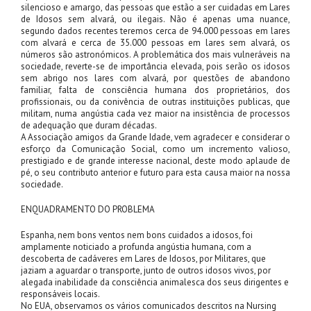
silencioso e amargo, das pessoas que estão a ser cuidadas em Lares
de Idosos sem alvará, ou ilegais. Não é apenas uma nuance,
segundo dados recentes teremos cerca de 94.000 pessoas em lares
com alvará e cerca de 35.000 pessoas em lares sem alvará, os
números são astronómicos. A problemática dos mais vulneráveis na
sociedade, reverte-se de importância elevada, pois serão os idosos
sem abrigo nos lares com alvará, por questões de abandono
familiar, falta de consciência humana dos proprietários, dos
profissionais, ou da conivência de outras instituições publicas, que
militam, numa angústia cada vez maior na insistência de processos
de adequação que duram décadas.
A Associação amigos da Grande Idade, vem agradecer e considerar o
esforço da Comunicação Social, como um incremento valioso,
prestigiado e de grande interesse nacional, deste modo aplaude de
pé, o seu contributo anterior e futuro para esta causa maior na nossa
sociedade.
ENQUADRAMENTO DO PROBLEMA
Espanha, nem bons ventos nem bons cuidados a idosos, foi
amplamente noticiado a profunda angústia humana, com a
descoberta de cadáveres em Lares de Idosos, por Militares, que
jaziam a aguardar o transporte, junto de outros idosos vivos, por
alegada inabilidade da consciência animalesca dos seus dirigentes e
responsáveis locais.
No EUA, observamos os vários comunicados descritos na Nursing