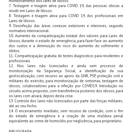
monitoramento dos lares de idosos.
7. Testagem e triagem ativa para COVID 19, das pessoas idosas a
residir em Lares de Idosos.
8. Testagem e triagem ativa para COVID 19, dos profissionais em
Lares de Idosos.
9. Desinfeção das áreas conexas exteriores e interiores, segundo
normativo internacional.
10. Aumento da comparticipação estatal dos valores para Lares de
Idosos, durante o estado de emergência, para fazer face ao aumento
dos custos e a diminuição do risco do aumento do sofrimento e
óbitos.
11. Comparticipação gratuita de testes diagnostico para residentes e
profissionais.
12. Nos lares não licenciados e ainda sem processo de
monitorização da Segurança Social, a identificação da sua
geolocalização, com recurso ao apoio da GNR, PSP, proteção civil e
militares do exército, para monitorização de sintomas, testagem de
idosos, colaboradores para a infeção por COVID19. Introdução no
circuito acima proposto, com transferência posterior dos idosos, para
os lares com alvará, depois desta crise.
13. Controle dos lares não licenciados por parte das forças militares,
até ao seu fecho.
14. O encerramento imediato, sem recurso de condição, com o fim
do estado de emergência e a criação de uma moldura penal
equivalente ao crime de homicídio por neglicência, para proprietário.
BIBLIOGRAFIA