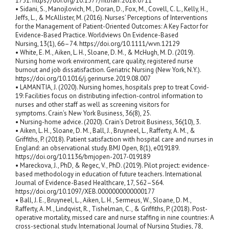
1751. https://doi.org/10.1377/hlthaff.2018.0711
• Sidani, S., Manojlovich, M., Doran, D., Fox, M., Covell, C. L., Kelly, H.,
Jeffs, L., & McAllister, M. (2016). Nurses’ Perceptions of Interventions
for the Management of Patient-Oriented Outcomes: A Key Factor for
Evidence-Based Practice. Worldviews On Evidence-Based
Nursing, 13(1), 66–74. https://doi.org/10.1111/wvn.12129
• White, E. M., Aiken, L. H., Sloane, D. M., & McHugh, M. D. (2019).
Nursing home work environment, care quality, registered nurse
burnout and job dissatisfaction. Geriatric Nursing (New York, N.Y.).
https://doi.org/10.1016/j.gerinurse.2019.08.007
• LAMANTIA, J. (2020). Nursing homes, hospitals prep to treat Covid-
19: Facilities focus on distributing infection-control information to
nurses and other staff as well as screening visitors for
symptoms. Crain’s New York Business, 36(8), 25.
• Nursing-home advice. (2020). Crain’s Detroit Business, 36(10), 3.
• Aiken, L. H., Sloane, D. M., Ball, J., Bruyneel, L., Rafferty, A. M., &
Griffiths, P. (2018). Patient satisfaction with hospital care and nurses in
England: an observational study. BMJ Open, 8(1), e019189.
https://doi.org/10.1136/bmjopen-2017-019189
• Mareckova, J., PhD, & Regec, V., PhD. (2019). Pilot project: evidence-
based methodology in education of future teachers. International
Journal of Evidence-Based Healthcare, 17, S62–S64.
https://doi.org/10.1097/XEB.0000000000000177
• Ball, J. E., Bruyneel, L., Aiken, L. H., Sermeus, W., Sloane, D. M.,
Rafferty, A. M., Lindqvist, R., Tishelman, C., & Griffiths, P. (2018). Post-
operative mortality, missed care and nurse staffing in nine countries: A
cross-sectional study. International Journal of Nursing Studies, 78,