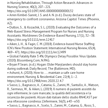
in Nursing Rehabilitation, Through Action Research. Advances in
Nursing Science, 40(2), 207–221.
https://doi.org/10.1097/ANS.0000000000000132
• Arren Kimbel-Sannit, J. S. and A. N. (n.d.). Ducey declares state of
emergency to confront coronavirus. Arizona Capitol Times (Phoenix,
AZ).
• Dutton, S., & Kozachik, S. L. (2020). Evaluating the Outcomes of a
Web-Based Stress Management Program for Nurses and Nursing
Assistants. Worldviews On Evidence-Based Nursing, 17(1), 32–38.
https://doi.org/10.1111/wvn.12417
• Aiken, L. H., & Fagin, C. M. (2018). Evidence‐based Nurse Staffing:
ICN’s New Position Statement. International Nursing Review, 65(4),
469–471. https://doi.org/10.1111/inr.12499
• Global Fatality Rate 3.4%; Olympics Delay Possible: Virus Update.
(2020). Bloomberg.Com, N.PAG.
• Bryan P. Sears. (n.d.). Hogan: Older Marylanders should stay home
during outbreak. Daily Record, The (Baltimore, MD).
• Ashurst, A. (2020). How to …. maintain a safe care home
environment. Nursing & Residential Care, 22(4), 1–2.
https://doi.org/10.12968/nrec.2020.22.4.7
• Sasso, L., Bagnasco, A., Catania, G., Zanini, M., Santullo, A., Watson,
R., Sermeus, W., & Aiken, L. (2019). Il numero di pazienti assistiti da
ogni infermiere, le cure mancate, la qualità dell’assistenza e la
sicurezza dei pazienti. Alcuni dati italiani dello studio RN4CAST per
una riflessione condivisa. L’Infermiere, 56(3), e43–e50.
• Sasso, L., Bagnasco, A., Scelsi, S., Zanini, M., Catania, G., Rossi, S.,