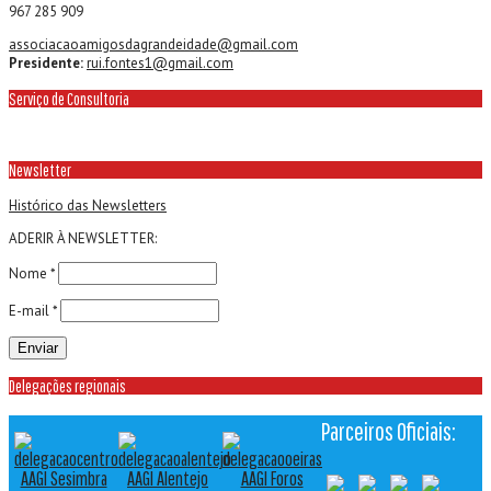
967 285 909
associacaoamigosdagrandeidade@gmail.com
Presidente:
rui.fontes1@gmail.com
Serviço de Consultoria
Newsletter
Histórico das Newsletters
ADERIR À NEWSLETTER:
Nome *
E-mail *
Delegações regionais
Parceiros Oficiais:
AAGI Sesimbra
AAGI Alentejo
AAGI Foros