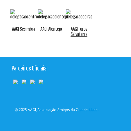
AAGI Sesimbra
AAGI Alentejo
AAGI Foros
Salvaterra
Parceiros Oficiais:
© 2025
AAGI
, Associação Amigos da Grande Idade.