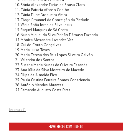
Sónia Alexandre Farias de Sousa Claro
Tânia Patrícia Afonso Coelho
Tânia Filipe Brogueira Vieira
Tiago Emanuel da Conceição da Piedade
Vânia Sofia Jorge da Silva Jesus
Raquel Marques de Sá Costa
Nuno Miguel da Silva Pinhão Dâmaso Fazenda
Mónica Alexandra Juvandes Vaz
Gui do Couto Gonçalves
Maria Luísa Teves
Maria Teresa dos Reis Lopes Silveira Galvão
Valentim dos Santos
Susana Maria Nunes de Oliveira Fazenda
Ana Júlia da Silva Monteiro de Macedo
Filipa de Almeida Pico
Paula Cristina Ferreira Soares Consciência
António Mendes Abrantes
Fernando Augusto Costa Pires
Ler mais
ENVELHECER COM DIREITO