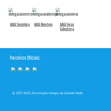
AAGI Sesimbra
AAGI Alentejo
AAGI Foros
Salvaterra
Parceiros Oficiais:
© 2025
AAGI
, Associação Amigos da Grande Idade.