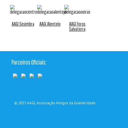
AAGI Sesimbra
AAGI Alentejo
AAGI Foros
Salvaterra
Parceiros Oficiais:
© 2025
AAGI
, Associação Amigos da Grande Idade.