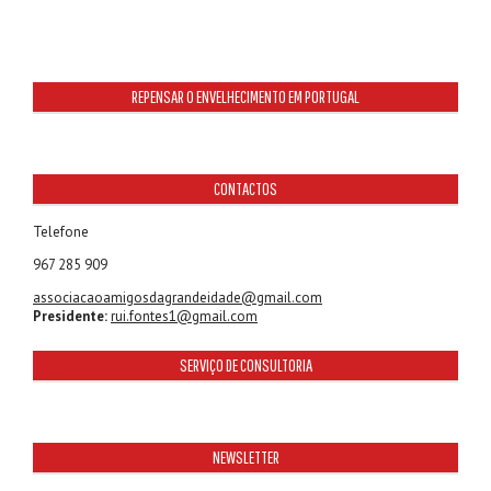
REPENSAR O ENVELHECIMENTO EM PORTUGAL
CONTACTOS
Telefone
967 285 909
associacaoamigosdagrandeidade@gmail.com
Presidente:
rui.fontes1@gmail.com
SERVIÇO DE CONSULTORIA
NEWSLETTER