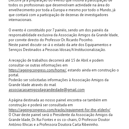
Decorre já a preparação do evento que motiva a participação de
todos os profissionais que desenvolvam actividade na área do
envelhecimento por toda a Europa e mesmo por todo o Mundo, já
que contará com a participação de dezenas de investigadores
internacionais.
O evento é constituído por 7 painéis, sendo um dos painéis da
responsabilidade exclusiva da Associação Amigos da Grande Idade,
por convite directo do Professor Dr. Ricardo Pocinho.
Neste painel discutir-se-á o estado da arte dos Equipamentos e
Serviços Destinados a Pessoas Idosas/A Institucionalização.
A recepção de trabalhos decorrerá até 15 de Abril e podem
consultar-se outras informações em
https://ageingcongress.com/home/
, estando ainda em construção o
portal.
Poderão ser solicitadas informações à Associação Amigos da
Grande Idade através do mail
associacaoamigosdagrandeidade@gmail.com
A página destinada ao nosso painel encontra-se também em
construção e poderá ser consultada em
https://ageingcongress.com/tracks/equipment-for-the-elderly/
O Chair deste painel será o Presidente da Associação Amigos da
Grande Idade, Dr. Rui Fontes e os co-chairs, O Professor Doutor
António Ilhicas e a Professora Doutora Carla Ribeirinho.