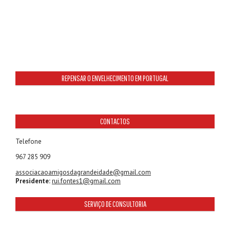
REPENSAR O ENVELHECIMENTO EM PORTUGAL
CONTACTOS
Telefone
967 285 909
associacaoamigosdagrandeidade@gmail.com
Presidente:
rui.fontes1@gmail.com
SERVIÇO DE CONSULTORIA